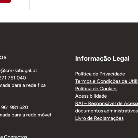
os
Informação Legal
al@cm-sabugal.pt
Política de Privacidade
 271 751 040
Termos e Condições de Util
ada para a rede fixa
Política de Cookies
Acessibilidade
RAI – Responsável de Acess
1 961 981 620
documentos administrativos
mada para a rede móvel
Livro de Reclamações
os Contactos