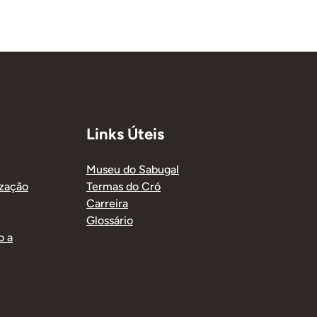
Links Úteis
Museu do Sabugal
ização
Termas do Cró
Carreira
Glossário
o a