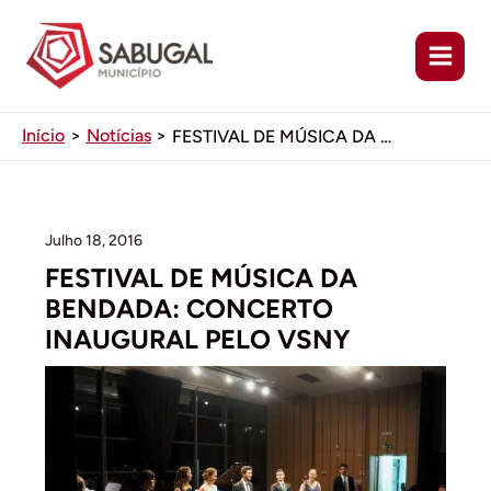
Ir
para
o
conteúdo
Início
Notícias
FESTIVAL DE MÚSICA DA BENDADA: CONCERTO INAUGURAL PELO VSNY
Julho 18, 2016
FESTIVAL DE MÚSICA DA
BENDADA: CONCERTO
INAUGURAL PELO VSNY