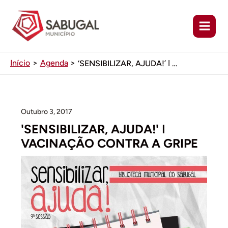
Ir
para
o
conteúdo
Início
Agenda
‘SENSIBILIZAR, AJUDA!’ ǀ VACINAÇÃO CONTRA A GRIPE
Outubro 3, 2017
'SENSIBILIZAR, AJUDA!' ǀ
VACINAÇÃO CONTRA A GRIPE