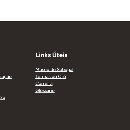
Links Úteis
Museu do Sabugal
ização
Termas do Cró
Carreira
Glossário
o a