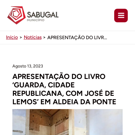
Ir
para
o
conteúdo
Início
Notícias
APRESENTAÇÃO DO LIVRO ‘GUARDA, CIDADE REPUBLICANA, COM JOSÉ DE LEMOS’ EM ALDEIA DA PONTE
Agosto 13, 2023
APRESENTAÇÃO DO LIVRO
‘GUARDA, CIDADE
REPUBLICANA, COM JOSÉ DE
LEMOS’ EM ALDEIA DA PONTE