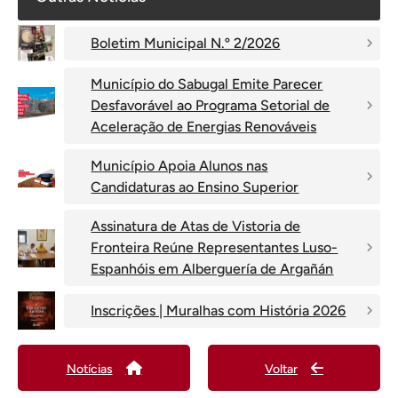
Boletim Municipal N.º 2/2026
Município do Sabugal Emite Parecer
Desfavorável ao Programa Setorial de
Aceleração de Energias Renováveis
Município Apoia Alunos nas
Candidaturas ao Ensino Superior
Assinatura de Atas de Vistoria de
Fronteira Reúne Representantes Luso-
Espanhóis em Alberguería de Argañán
Inscrições | Muralhas com História 2026
Notícias
Voltar