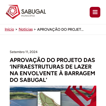
Ir
para
o
conteúdo
Início
Notícias
APROVAÇÃO DO PROJETO DAS ‘INFRAESTRUTURAS DE LAZER NA ENVOLVENTE À BARRAGEM DO SABUGAL’
Setembro 11, 2024
APROVAÇÃO DO PROJETO DAS
‘INFRAESTRUTURAS DE LAZER
NA ENVOLVENTE À BARRAGEM
DO SABUGAL’