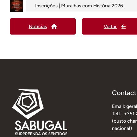
Inscrições | Muralhas com História 2026
Notícias
Voltar
Contact
Email: ger
Telf.: +351
(custo cham
nacional)