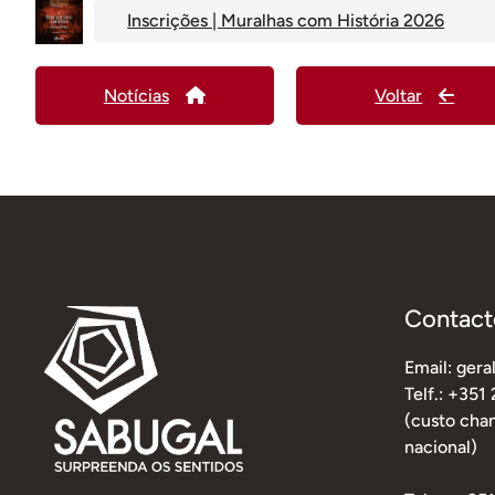
Inscrições | Muralhas com História 2026
Notícias
Voltar
Contact
Email: ger
Telf.: +351
(custo cham
nacional)