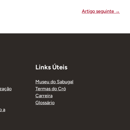
Artigo seguinte
→
Links Úteis
Museu do Sabugal
ização
Termas do Cró
Carreira
Glossário
o a