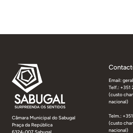
Contact
Email: ger
Telf.: +351
(custo cham
nacional)
Telm.: +35
Câmara Municipal do Sabugal
(custo cha
Praça da República
nacional)
6324-007 Sabugal