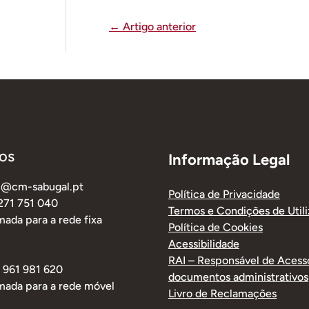
←
Artigo anterior
os
Informação Legal
al@cm-sabugal.pt
Política de Privacidade
 271 751 040
Termos e Condições de Util
ada para a rede fixa
Política de Cookies
Acessibilidade
RAI – Responsável de Acess
1 961 981 620
documentos administrativos
mada para a rede móvel
Livro de Reclamações