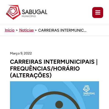
Ir
para
o
conteúdo
Início
Notícias
CARREIRAS INTERMUNICIPAIS | FREQUÊNCIAS/HORÁRIO (ALTERAÇÕES)
Março 9, 2022
CARREIRAS INTERMUNICIPAIS |
FREQUÊNCIAS/HORÁRIO
(ALTERAÇÕES)