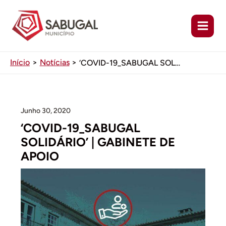
Ir
para
o
conteúdo
Início
Notícias
‘COVID-19_SABUGAL SOLIDÁRIO’ | GABINETE DE APOIO
Junho 30, 2020
‘COVID-19_SABUGAL
SOLIDÁRIO’ | GABINETE DE
APOIO