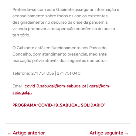
Pretende-se com este Gabinete assegurar informação e
aconselhamento sobre todos os apoios existentes,
designadamente no decurso da crise da pandemia,
visando promover a recuperação económica do nosso
território.
O Gabinete está em funcionamento nos Paços do
Concelho, com atendimento presencial, mediante
marcação prévia através dos seguintes contactos:
Telefone: 271 751 056 | 271 751 040
Email:
covid19.sabugal@cm-sabugal.pt
|
geral@cm-
sabugal.pt
PROGRAMA ‘COVID-19_SABUGAL SOLIDÁRIO’
←
Artigo anterior
Artigo seguinte
→