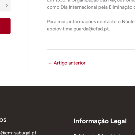
como Dia Internacional pela Eliminação 
Para mais informações contacte o Núcleo 
apoiovitima.guarda@cfad.pt.
←
Artigo anterior
os
Informação Legal
al@cm-sabugal.pt