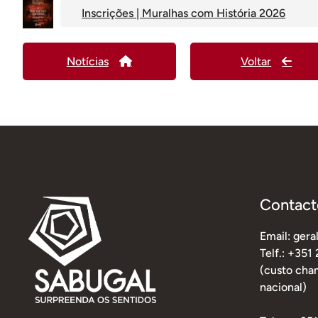
Inscrições | Muralhas com História 2026
Notícias
Voltar
Contact
Email: ger
Telf.: +351
(custo cham
nacional)