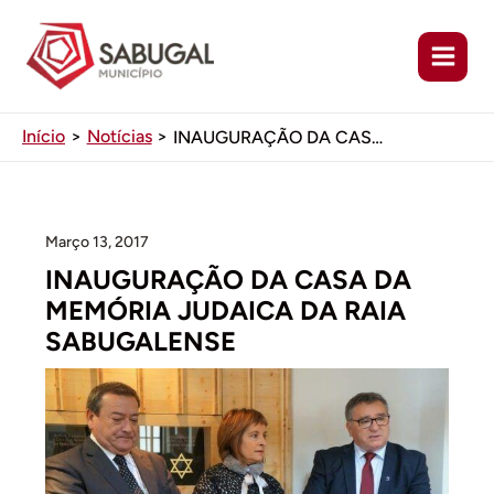
Ir
para
o
conteúdo
Início
Notícias
INAUGURAÇÃO DA CASA DA MEMÓRIA JUDAICA DA RAIA SABUGALENSE
Março 13, 2017
INAUGURAÇÃO DA CASA DA
MEMÓRIA JUDAICA DA RAIA
SABUGALENSE