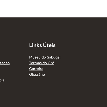
Links Úteis
Museu do Sabugal
ização
Termas do Cró
Carreira
Glossário
o a