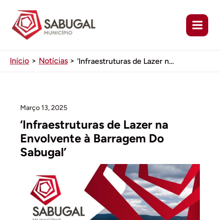
Ir
para
o
conteúdo
Início
Notícias
‘Infraestruturas de Lazer na Envolvente à Barragem Do Sabugal’
Março 13, 2025
‘Infraestruturas de Lazer na
Envolvente à Barragem Do
Sabugal’