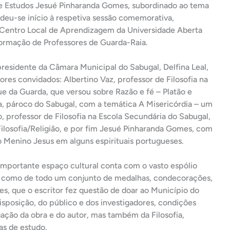
de Estudos Jesué Pinharanda Gomes, subordinado ao tema
, deu-se início à respetiva sessão comemorativa,
 Centro Local de Aprendizagem da Universidade Aberta
ormação de Professores de Guarda-Raia.
-presidente da Câmara Municipal d
o Sabugal, Delfina Leal,
res convidados: Albertino Vaz, professor de Filosofia na
 da Guarda, que versou sobre Razão e fé – Platão e
ja, pároco do Sabugal, com a temática A Misericórdia – um
, professor de Filosofia na Escola Secundária do Sabugal,
ilosofia/Religião, e por fim Jesué Pinharanda Gomes, com
 Menino Jesus em alguns espirituais portugueses.
 importante espaço cultural conta com o vasto espólio
m como de todo um conjunto de medalhas, condecorações,
ces, que o escritor fez questão de doar ao Município do
isposição, do público e dos investigadores, condições
gação da obra e do autor, mas também da Filosofia,
as de estudo.