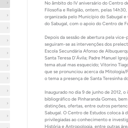
No âmbito do IV aniversário do Centro 
Filosofia e Religião, ontem, pelas 14h30
organizada pelo Município do Sabugal e
do Sabugal, com o apoio do Centro de F
Depois da sessão de abertura pela vice
seguiram-se as intervenções dos prelecto
Escola Secundária Afonso de Albuquerque
Santa Teresa D´Ávila; Padre Manuel Igre
tema atual mas esquecido; Vitorino Tiago
que se pronunciou acerca da Mitologia/F
o tema a presença de Santa Teresinha do
Inaugurado no dia 9 de junho de 2012, o
bibliográfico de Pinharanda Gomes, be
distinções, ofertas, entre outros perten
Sabugal. O Centro de Estudos coloca à d
privilegiadas ao conhecimento e investi
História e Antropologia, entre outras áre