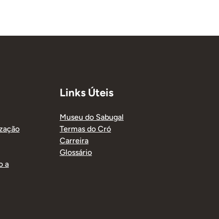
Links Úteis
Museu do Sabugal
ização
Termas do Cró
Carreira
Glossário
o a