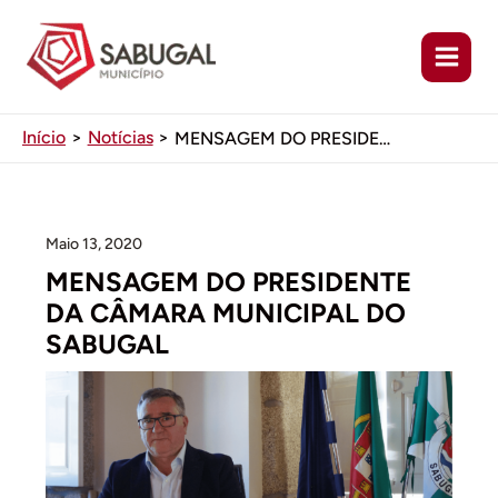
Ir
para
o
conteúdo
Início
Notícias
MENSAGEM DO PRESIDENTE DA CÂMARA MUNICIPAL DO SABUGAL
Maio 13, 2020
MENSAGEM DO PRESIDENTE
DA CÂMARA MUNICIPAL DO
SABUGAL