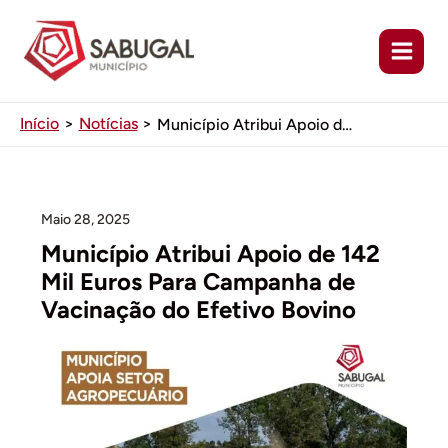
Ir
para
o
conteúdo
Início
Notícias
Município Atribui Apoio de 142 Mil Euros Para Campanha de Vacinação do Efetivo Bovino
Maio 28, 2025
Município Atribui Apoio de 142
Mil Euros Para Campanha de
Vacinação do Efetivo Bovino