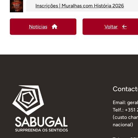
Inscrições | Muralhas com História 2026
Notícias
Voltar
Contact
Email: ger
Telf.: +351
(custo cham
nacional)