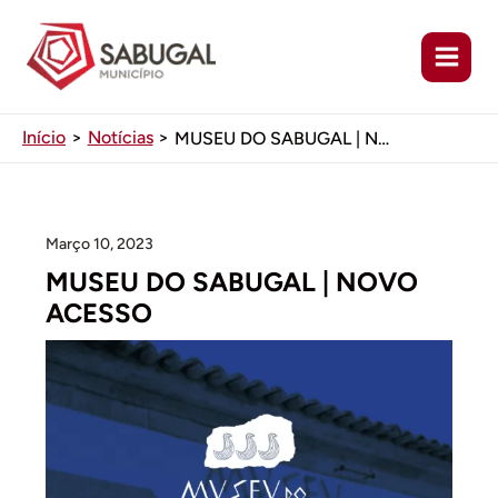
Ir
para
o
conteúdo
Início
Notícias
MUSEU DO SABUGAL | NOVO ACESSO
Março 10, 2023
MUSEU DO SABUGAL | NOVO
ACESSO