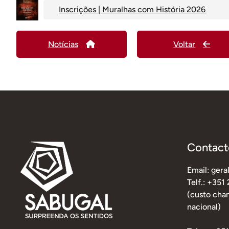
Inscrições | Muralhas com História 2026
Notícias
Voltar
Contact
Email: ger
Telf.: +351
(custo cham
nacional)