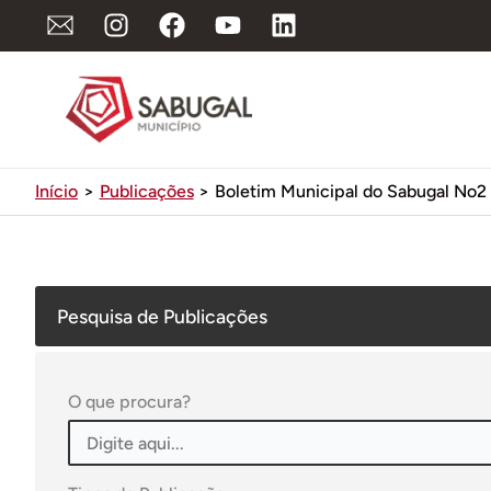
Ir
para
o
conteúdo
Início
Publicações
Boletim Municipal do Sabugal No2
Pesquisa de Publicações
O que procura?