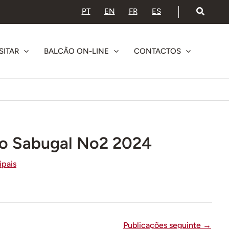
PT
EN
FR
ES
SITAR
BALCÃO ON-LINE
CONTACTOS
do Sabugal No2 2024
ipais
Publicações seguinte
→