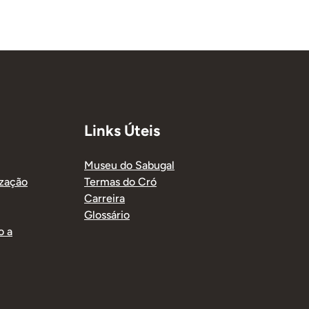
Links Úteis
Museu do Sabugal
ização
Termas do Cró
Carreira
Glossário
o a