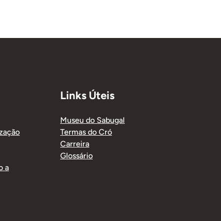
Links Úteis
Museu do Sabugal
ização
Termas do Cró
Carreira
Glossário
o a