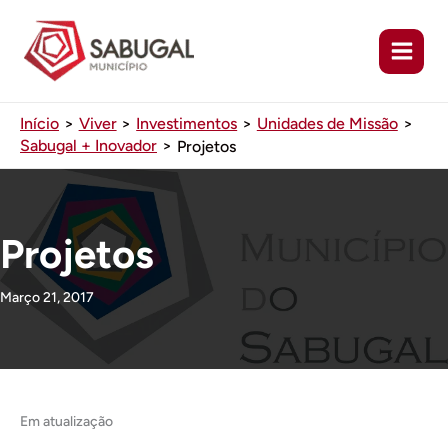
Ir
para
o
conteúdo
Início
Viver
Investimentos
Unidades de Missão
Sabugal + Inovador
Projetos
Projetos
Março 21, 2017
Em atualização