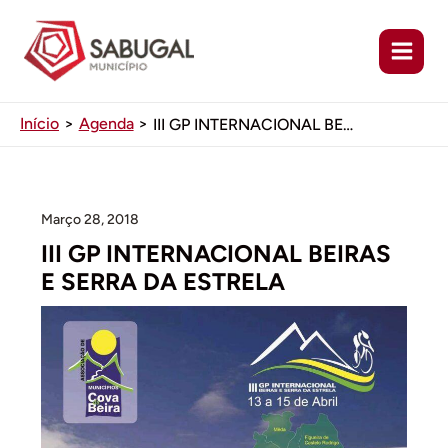
Ir
para
o
conteúdo
Início
Agenda
III GP INTERNACIONAL BEIRAS E SERRA DA ESTRELA
Março 28, 2018
III GP INTERNACIONAL BEIRAS
E SERRA DA ESTRELA