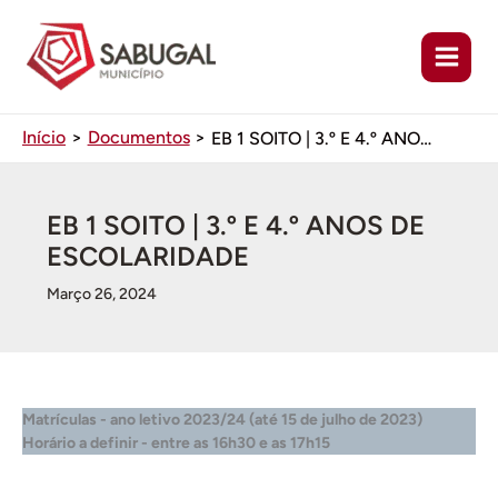
Ir
para
o
conteúdo
Início
Documentos
EB 1 SOITO | 3.º E 4.º ANOS DE ESCOLARIDADE
EB 1 SOITO | 3.º E 4.º ANOS DE
ESCOLARIDADE
Março 26, 2024
Matrículas - ano letivo 2023/24 (até 15 de julho de 2023)
Horário a definir - entre as 16h30 e as 17h15