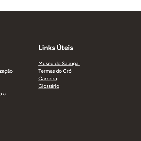
Links Úteis
Museu do Sabugal
ização
Termas do Cró
Carreira
Glossário
o a