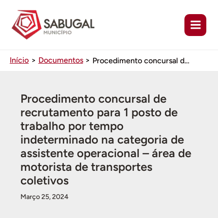
Ir
para
o
conteúdo
Início
Documentos
Procedimento concursal de recrutamento para 1 posto de trabalho por tempo indeterminado na categoria de assistente operacional – área de motorista de transportes coletivos
Procedimento concursal de
recrutamento para 1 posto de
trabalho por tempo
indeterminado na categoria de
assistente operacional – área de
motorista de transportes
coletivos
Março 25, 2024