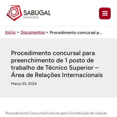
Ir
para
o
conteúdo
Início
Documentos
Procedimento concursal para preenchimento de 1 posto de trabalho de Técnico Superior – Área de Relações Internacionais
Procedimento concursal para
preenchimento de 1 posto de
trabalho de Técnico Superior –
Área de Relações Internacionais
Março 25, 2024
Procedimento Concursal Comum para Constituição de relação