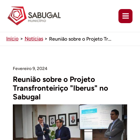
Ir
para
o
conteúdo
Início
Notícias
Reunião sobre o Projeto Transfronteiriço “Iberus” no Sabugal
Fevereiro 9, 2024
Reunião sobre o Projeto
Transfronteiriço "Iberus" no
Sabugal