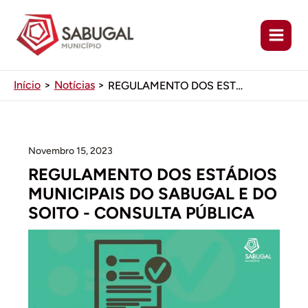
Ir
para
o
conteúdo
Início
Notícias
REGULAMENTO DOS ESTÁDIOS MUNICIPAIS DO SABUGAL E DO SOITO – CONSULTA PÚBLICA
Novembro 15, 2023
REGULAMENTO DOS ESTÁDIOS
MUNICIPAIS DO SABUGAL E DO
SOITO - CONSULTA PÚBLICA