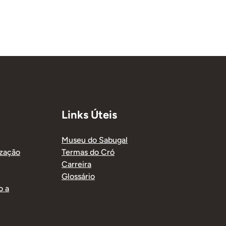
Links Úteis
Museu do Sabugal
ização
Termas do Cró
Carreira
Glossário
o a