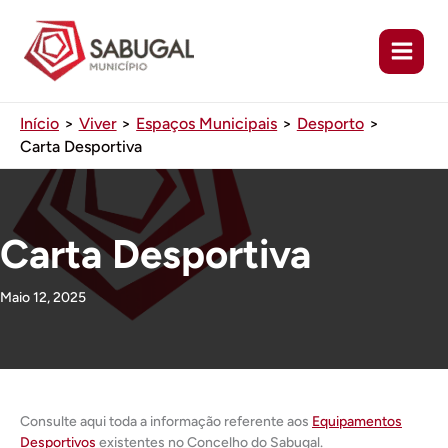
Ir
para
o
conteúdo
Início
Viver
Espaços Municipais
Desporto
Carta Desportiva
Carta Desportiva
Maio 12, 2025
Consulte aqui toda a informação referente aos
Equipamentos
Desportivos
existentes no Concelho do Sabugal.