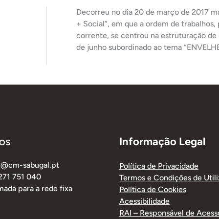
Decorreu no dia 20 de março de 2017 ma
+ Social”, em que a ordem de trabalhos,
corrente, se centrou na estruturação de
de junho subordinado ao tema “ENVE
os
Informação Legal
al@cm-sabugal.pt
Política de Privacidade
 271 751 040
Termos e Condições de Util
ada para a rede fixa
Política de Cookies
Acessibilidade
RAI – Responsável de Acess