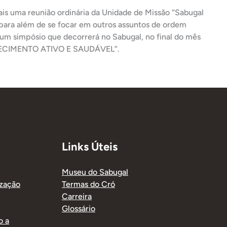
is uma reunião ordinária da Unidade de Missão “Sabugal
 para além de se focar em outros assuntos de ordem
 um simpósio que decorrerá no Sabugal, no final do mês
LHECIMENTO ATIVO E SAUDÁVEL”.
Links Úteis
Museu do Sabugal
ização
Termas do Cró
Carreira
Glossário
o a