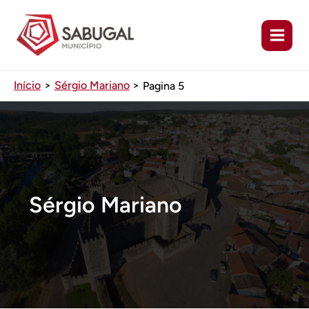
Ir
para
o
conteúdo
Início
Sérgio Mariano
Pagina 5
Sérgio Mariano