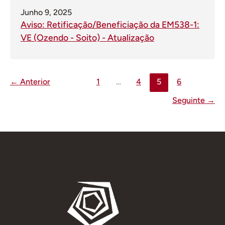
Junho 9, 2025
Aviso: Retificação/Beneficiação da EM538-1:
VE (Ozendo - Soito) - Atualização
←
Anterior
1
…
4
5
6
Seguinte
→