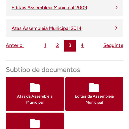
Editais Assembleia Municipal 2009
Atas Assembleia Municipal 2014
Página
Página
Página
Página
Anterior
1
2
3
4
Seguinte
Subtipo de documentos
Atas da Assembleia
Editais da Assembleia
Municipal
Municipal