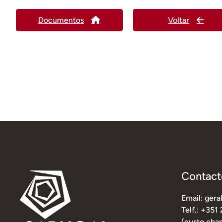
Documentos
Voltar
Contact
Email: ger
Telf.: +351
(custo cham