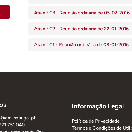
Ata n.º 03 - Reunião ordinária de 05-02-2016
Ata n.º 02 - Reunião ordinária de 22-01-2016
Ata n.º 01 - Reunião ordinária de 08-01-2016
os
Informação Legal
al@cm-sabugal.pt
Política de Privacidade
 271 751 040
Termos e Condições de Util
ada para a rede fixa