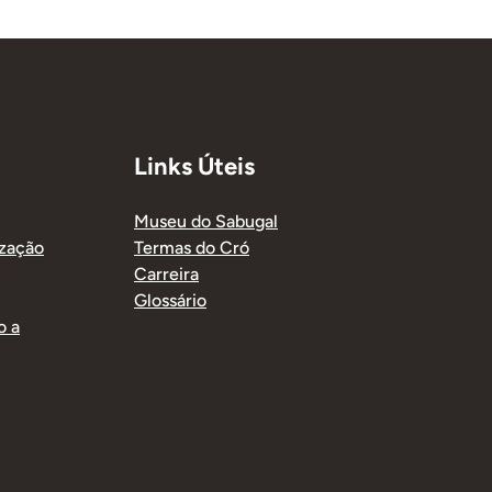
Links Úteis
Museu do Sabugal
ização
Termas do Cró
Carreira
Glossário
o a